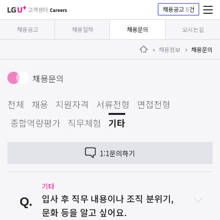
채용공고
8
건
채용공고
채용절차
채용문의
오시는길
채용정보
채용문의
Home
채용문의
전체
채용
지원자격
서류전형
면접전형
종합역량평가
직무체험
기타
1:1문의하기
기타
입사 후 직무 내용이나 조직 분위기,
문화 등을 알고 싶어요.