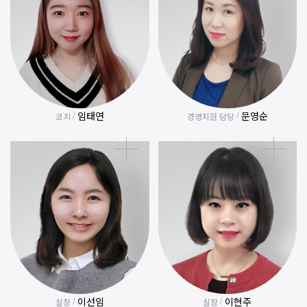
임태연
문영순
/
/
코치
경영지원 담당
이선임
이현주
/
/
실장
실장