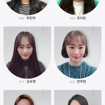
최민희
조다은
/
/
팀장
선임
김우영
천주현
/
/
코치
선임