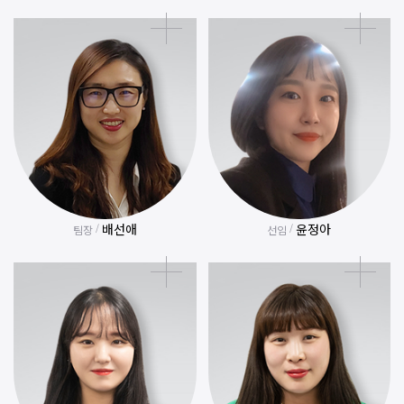
배선애
윤정아
/
/
팀장
선임